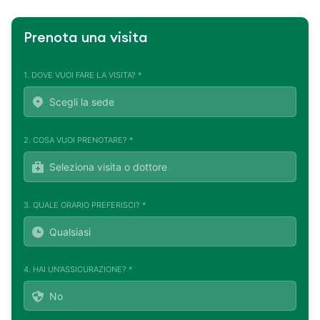
Prenota una visita
1. DOVE VUOI FARE LA VISITA? *
2. COSA VUOI PRENOTARE? *
3. QUALE ORARIO PREFERISCI? *
4. HAI UN'ASSICURAZIONE? *