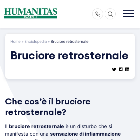
Skip
to
content
Home
»
Enciclopedia
»
Bruciore retrosternale
Bruciore retrosternale
Che cos’è il bruciore
retrosternale?
Il
bruciore retrosternale
è un disturbo che si
manifesta con una
sensazione di infiammazione