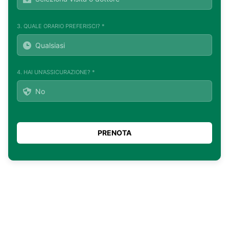
3. QUALE ORARIO PREFERISCI? *
4. HAI UN'ASSICURAZIONE? *