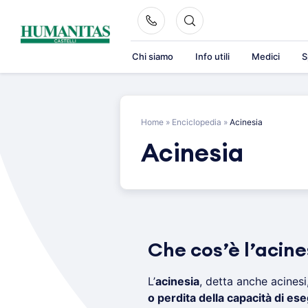
Skip
to
content
Chi siamo
Info utili
Medici
S
Home
»
Enciclopedia
»
Acinesia
Acinesia
Che cos’è l’acine
L’
acinesia
, detta anche acinesi
o perdita della capacità di es