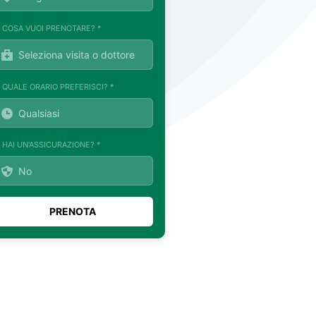
. COSA VUOI PRENOTARE? *
. QUALE ORARIO PREFERISCI? *
. HAI UN'ASSICURAZIONE? *