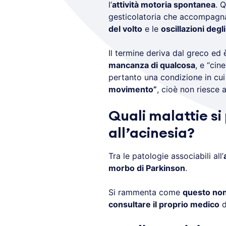
l’
attività motoria spontanea
. 
gesticolatoria che accompagna
del volto
e le
oscillazioni degli
Il termine deriva dal greco ed 
mancanza di qualcosa
, e “cin
pertanto una condizione in cui 
movimento”
, cioè non riesce 
Quali malattie s
all’acinesia?
Tra le patologie associabili all’
morbo di Parkinson
.
Si rammenta come
questo non
consultare il proprio medico
d