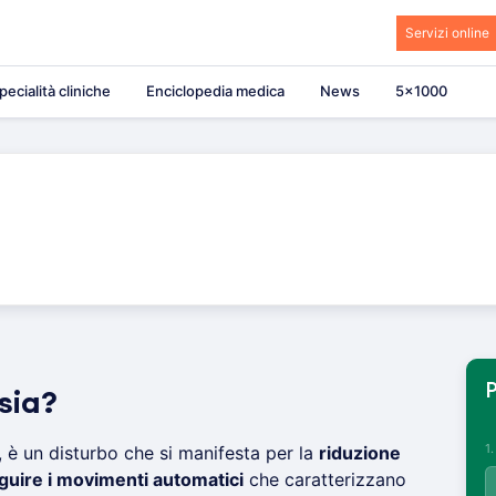
Servizi online
pecialità cliniche
Enciclopedia medica
News
5×1000
P
sia?
1
, è un disturbo che si manifesta per la
riduzione
eguire i movimenti automatici
che caratterizzano