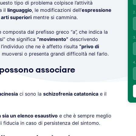
Questo tipo di problema colpisce l’attività
 il
linguaggio
, le modificazioni dell’
espressione
2
 arti superiori
mentre si cammina.
è composta dal prefisso greco “a”, che indica la
3
esi” che significa
“movimento”
descrivendo
l’individuo che ne è affetto risulta
“privo di
a muoversi o presenta grandi difficoltà nel farlo.
4
i possono associare
acinesia
ci sono la
schizofrenia catatonica
e il
 sia un elenco esaustivo
e che è sempre meglio
i fiducia in caso di persistenza del sintomo.