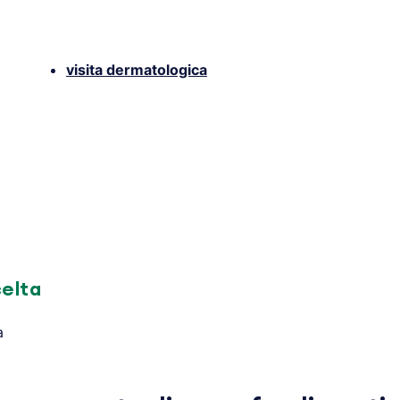
visita dermatologica
celta
a