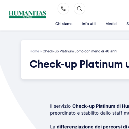
Skip
to
content
Chi siamo
Info utili
Medici
S
Home
»
Check-up Platinum uomo con meno di 40 anni
Check-up Platinum 
Il servizio
Check-up Platinum di Hum
preordinato e stabilito dallo staff 
La
differenziazione dei percorsi d