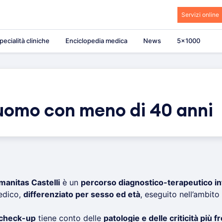
Servizi online
pecialità cliniche
Enciclopedia medica
News
5×1000
uomo con meno di 40 anni
anitas Castelli
è un
percorso diagnostico-terapeutico in
medico,
differenziato per sesso ed età
, eseguito nell’ambito
i check-up
tiene conto delle
patologie e delle criticità più f