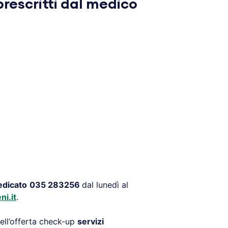
rescritti dal medico
edicato
035 283256
dal lunedì al
i.it
.
nell’offerta check-up
servizi