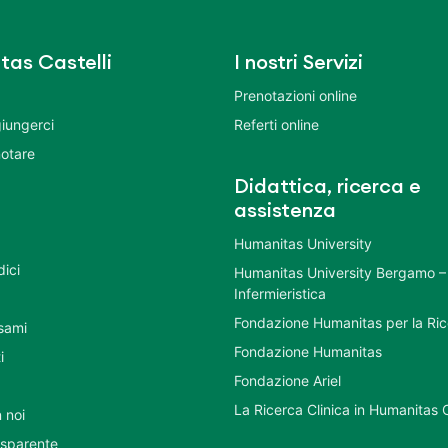
tas Castelli
I nostri Servizi
Prenotazioni online
iungerci
Referti online
otare
Didattica, ricerca e
assistenza
Humanitas University
dici
Humanitas University Bergamo –
Infermieristica
Fondazione Humanitas per la Ri
esami
Fondazione Humanitas
i
Fondazione Ariel
La Ricerca Clinica in Humanitas C
 noi
asparente